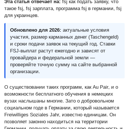
Эта статья отвечает на:
fsj как подать заявку, что
такое fsj, fsj зарплата, программа fsj в германии, fsj
для украинцев.
Обновлено для 2026:
актуальные условия
участия, размер карманных денег (Taschengeld)
и сроки подачи заявок на текущий год. Ставки
FSJ-выплат растут ежегодно и зависят от
провайдера и федеральной земли —
проверяйте точную сумму на сайте выбранной
организации.
О существовании таких программ, как Au Pair, и о
возможности бесплатного обучения в немецких
вузах наслышаны многие. Зато о добровольном
социальном годе в Германии, который называется
Freiwilliges Soziales Jahr, известно единицам. Он
позволяет законно находиться на территории
Германии, получать оплату за свою деятельность и