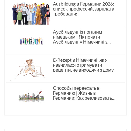
Ausbildung в Германии 2026:
список профессий, зарплата,
требования
Аусбільдунг із поганим
німецьким | Як почати
Аусбільдунг у Німеччині з
базовим рівнем мови
E-Rezept в Німеччині: як я
навчилася отримувати
рецепти, не виходячи з дому
Способы переехать в
Германию | Жизнь в
Германии: Как реализовать
свои мечты и построить
успешное будущее