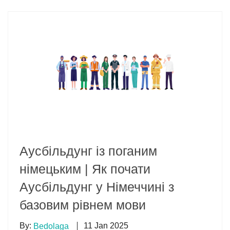
Аусбільдунг із поганим
німецьким | Як почати
Аусбільдунг у Німеччині з
базовим рівнем мови
By:
11 Jan 2025
Bedolaga