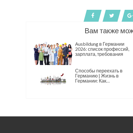
Вам также мож
Ausbildung в Германии
2026: список профессий,
зарплата, требования
Способы переехать в
Германию | Жизнь в
Германии: Как
реализовать свои мечты и
построить успешное
будущее