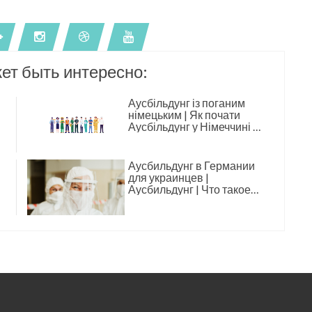
ет быть интересно:
Аусбільдунг із поганим
німецьким | Як почати
Аусбільдунг у Німеччині з
базовим рівнем мови
Аусбильдунг в Германии
для украинцев |
Аусбильдунг | Что такое
аусбильдунг