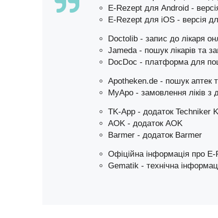
E-Rezept для Android
- версі
E-Rezept для iOS
- версія дл
Doctolib
- запис до лікаря о
Jameda
- пошук лікарів та з
DocDoc
- платформа для пош
Apotheken.de
- пошук аптек т
MyApo
- замовлення ліків з
TK-App
- додаток Techniker 
AOK
- додаток AOK
Barmer
- додаток Barmer
Офіційна інформація про E-
Gematik
- технічна інформац