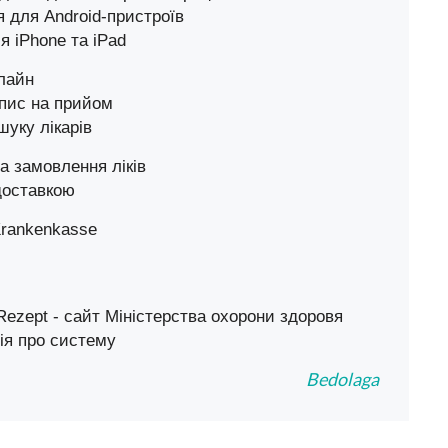
я для Android-пристроїв
я iPhone та iPad
нлайн
апис на прийом
уку лікарів
а замовлення ліків
 доставкою
Krankenkasse
Rezept
- сайт Міністерства охорони здоровя
ія про систему
Bedolaga