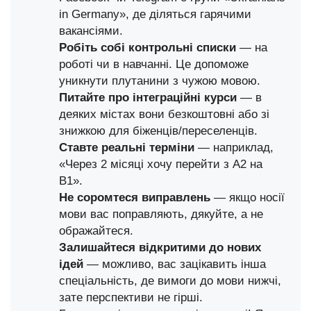
in Germany», де діляться гарячими
вакансіями.
Робіть собі контрольні списки
— на
роботі чи в навчанні. Це допоможе
уникнути плутанини з чужою мовою.
Питайте про інтеграційні курси
— в
деяких містах вони безкоштовні або зі
знижкою для біженців/переселенців.
Ставте реальні терміни
— наприклад,
«Через 2 місяці хочу перейти з A2 на
B1».
Не соромтеся виправлень
— якщо носії
мови вас поправляють, дякуйте, а не
ображайтеся.
Залишайтеся відкритими до нових
ідей
— можливо, вас зацікавить інша
спеціальність, де вимоги до мови нижчі,
зате перспективи не гірші.