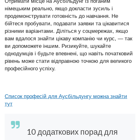
Отримати місце на Аусбільдунг із поганим
німецьким реально, якщо докласти зусиль і
продемонструвати готовність до навчання. Не
бійтеся пробувати, подавати заявки та цікавитися
різними варіантами. Діліться у соцмережах, якщо
вам вдалося знайти цікаву компанію чи курс, — так
ви допоможете іншим. Ризикуйте, шукайте
однодумців і будьте впевнені, що навіть початковий
рівень може стати відправною точкою для великого
професійного успіху.
Список професій для Аусбільдунгу можна знайти
тут
10 додаткових порад для