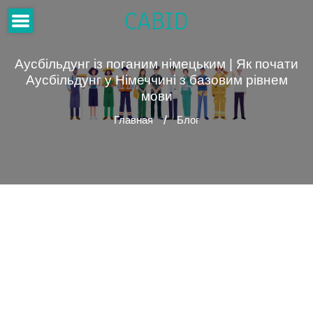
CABID
Аусбільдунг із поганим німецьким | Як почати
Аусбільдунг у Німеччині з базовим рівнем
мови
Главная
Блог