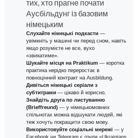
тих, хто прагне почати
Аусбільдунг із базовим
німецьким
Слухайте німецькі подкасти
—
увімкніть у машині чи перед сном, навіть
якщо розумієте не все, вухо
«звикатиме».
Шукайте місця на Praktikum
— коротка
практика нерідко переростає в
повноцінний контракт на Ausbildung.
Дивіться німецькі серіали з
субтитрами
— цікаво й корисно.
Знайдіть друга по листуванню
(Brieffreund)
— у німецькомовних
спільнотах можна відшукати людей, які
теж хочуть покращити свою мову.
Використовуйте соціальні мережі
— у
Facebook чи Telegram є групи «Ukrainians