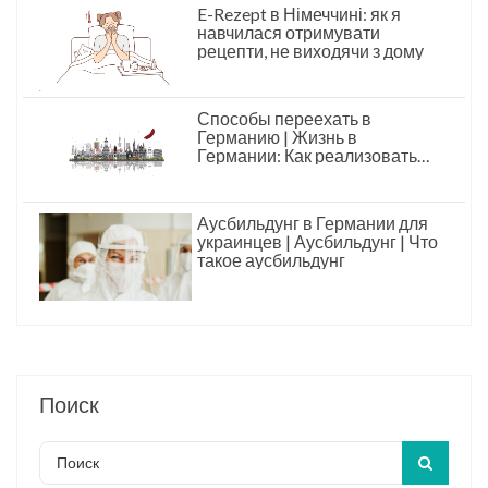
E-Rezept в Німеччині: як я
навчилася отримувати
рецепти, не виходячи з дому
Способы переехать в
Германию | Жизнь в
Германии: Как реализовать
свои мечты и построить
успешное будущее
Аусбильдунг в Германии для
украинцев | Аусбильдунг | Что
такое аусбильдунг
Поиск