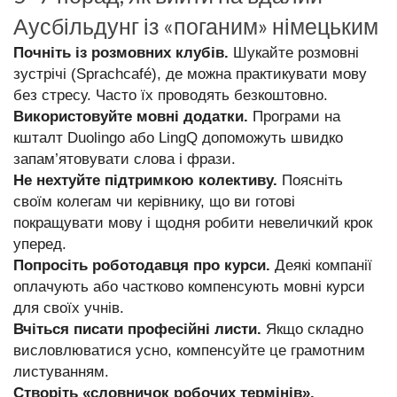
Аусбільдунг із «поганим» німецьким
Почніть із розмовних клубів.
Шукайте розмовні
зустрічі (Sprachcafé), де можна практикувати мову
без стресу. Часто їх проводять безкоштовно.
Використовуйте мовні додатки.
Програми на
кшталт Duolingo або LingQ допоможуть швидко
запам’ятовувати слова і фрази.
Не нехтуйте підтримкою колективу.
Поясніть
своїм колегам чи керівнику, що ви готові
покращувати мову і щодня робити невеличкий крок
уперед.
Попросіть роботодавця про курси.
Деякі компанії
оплачують або частково компенсують мовні курси
для своїх учнів.
Вчіться писати професійні листи.
Якщо складно
висловлюватися усно, компенсуйте це грамотним
листуванням.
Створіть «словничок робочих термінів».