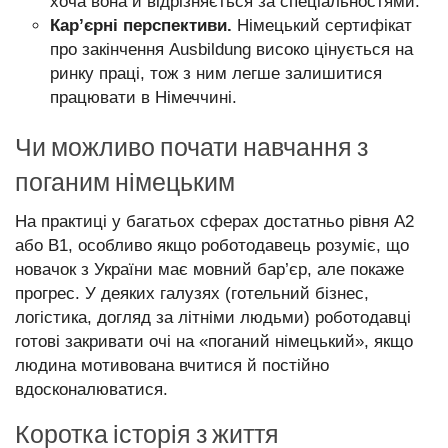
хоча вона й відрізняється за спеціальностями.
Кар’єрні перспективи.
Німецький сертифікат
про закінчення Ausbildung високо цінується на
ринку праці, тож з ним легше залишитися
працювати в Німеччині.
Чи можливо почати навчання з
поганим німецьким
На практиці у багатьох сферах достатньо рівня A2
або B1, особливо якщо роботодавець розуміє, що
новачок з України має мовний бар’єр, але покаже
прогрес. У деяких галузях (готельний бізнес,
логістика, догляд за літніми людьми) роботодавці
готові закривати очі на «поганий німецький», якщо
людина мотивована вчитися й постійно
вдосконалюватися.
Коротка історія з життя