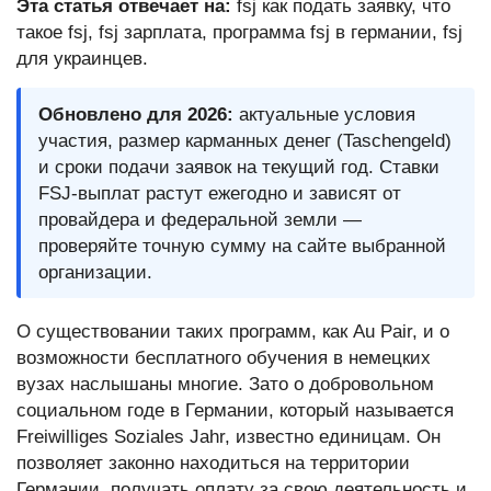
Эта статья отвечает на:
fsj как подать заявку, что
такое fsj, fsj зарплата, программа fsj в германии, fsj
для украинцев.
Обновлено для 2026:
актуальные условия
участия, размер карманных денег (Taschengeld)
и сроки подачи заявок на текущий год. Ставки
FSJ-выплат растут ежегодно и зависят от
провайдера и федеральной земли —
проверяйте точную сумму на сайте выбранной
организации.
О существовании таких программ, как Au Pair, и о
возможности бесплатного обучения в немецких
вузах наслышаны многие. Зато о добровольном
социальном годе в Германии, который называется
Freiwilliges Soziales Jahr, известно единицам. Он
позволяет законно находиться на территории
Германии, получать оплату за свою деятельность и