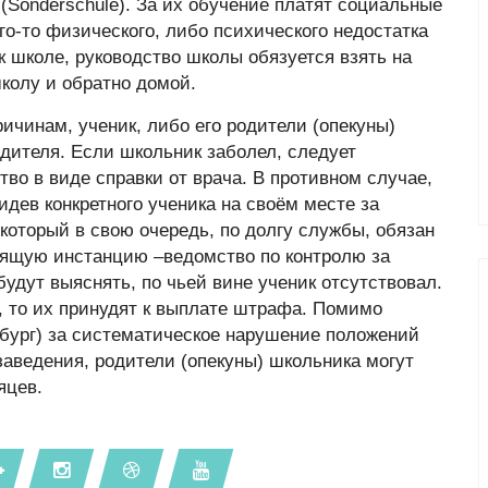
Sonderschule). За их обучение платят социальные
го-то физического, либо психического недостатка
к школе, руководство школы обязуется взять на
школу и обратно домой.
ичинам, ученик, либо его родители (опекуны)
одителя. Если школьник заболел, следует
во в виде справки от врача. В противном случае,
дев конкретного ученика на своём месте за
 который в свою очередь, по долгу службы, обязан
ящую инстанцию –ведомство по контролю за
будут выяснять, по чьей вине ученик отсутствовал.
, то их принудят к выплате штрафа. Помимо
мбург) за систематическое нарушение положений
 заведения, родители (опекуны) школьника могут
яцев.