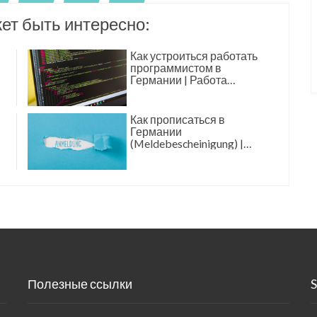
ет быть интересно:
Как устроиться работать
программистом в
Германии | Работа
программистом в
Германии
Как прописаться в
Германии
(Meldebescheinigung) |
Прописка в Германии
Полезные ссылки
S