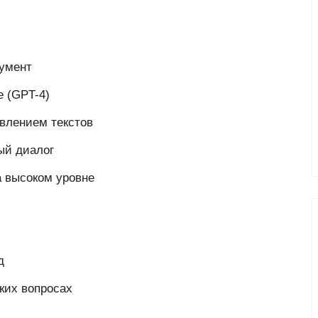
умент
е (GPT-4)
авлением текстов
ый диалог
а высоком уровне
д
ких вопросах