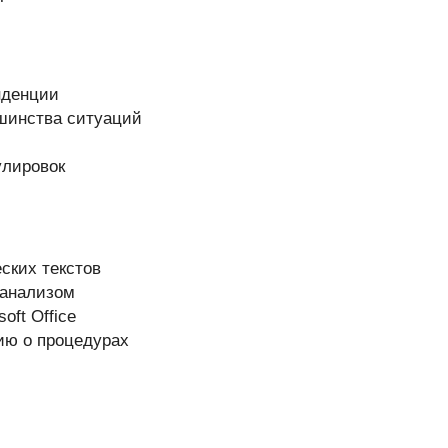
нденции
шинства ситуаций
улировок
ских текстов
 анализом
oft Office
ию о процедурах