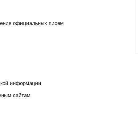
вления официальных писем
ской информации
енным сайтам