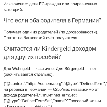
Исключение: дети ЕС-граждан или приравненных
категорий.
Что если оба родителя в Германии?
Получает один из родителей (по договорённости).
Платят на банковский счёт получателя.
Считается ли Kindergeld доходом
для других пособий?
Для Wohngeld — частично. Для Bürgergeld — нет
(засчитывается отдельно).
{"@context":"https://schema.org","@type":"DefinedTerm",
на ребёнка в Германии — €255/мес независимо от
дохода родителей.","inDefinedTermSet":
{"@type":"DefinedTermSet","name":"Глоссарий жизни
в Германии — cabid.net"}}