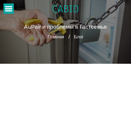
CABID
AuPair и проблемы в Гастсемье
Главная
Блог