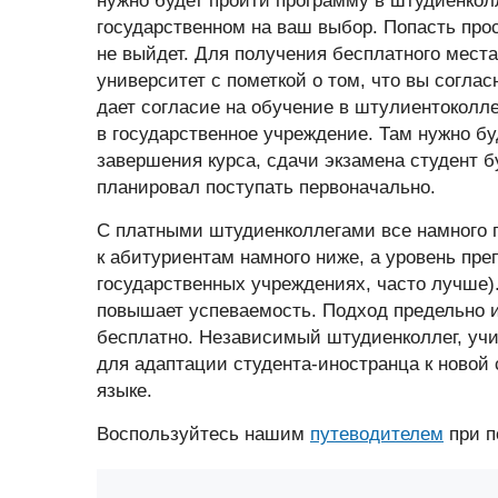
нужно будет пройти программу в штудиенколле
государственном на ваш выбор. Попасть прос
не выйдет. Для получения бесплатного мест
университет с пометкой о том, что вы соглас
дает согласие на обучение в штулиентоколле
в государственное учреждение. Там нужно бу
завершения курса, сдачи экзамена студент б
планировал поступать первоначально.
С платными штудиенколлегами все намного п
к абитуриентам намного ниже, а уровень пре
государственных учреждениях, часто лучше)
повышает успеваемость. Подход предельно и
бесплатно. Независимый штудиенколлег, уч
для адаптации студента-иностранца к новой
языке.
Воспользуйтесь нашим
путеводителем
при п