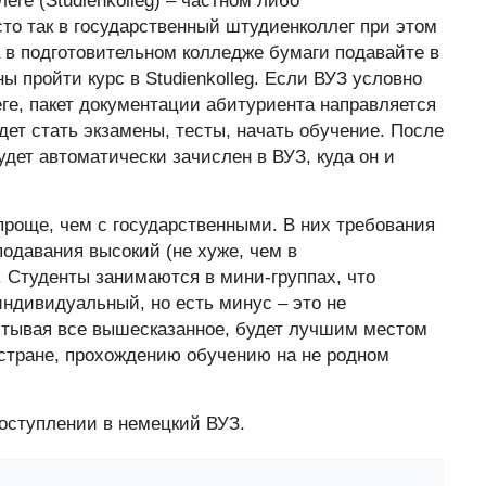
ге (Studienkolleg) – частном либо
то так в государственный штудиенколлег при этом
а в подготовительном колледже бумаги подавайте в
ны пройти курс в Studienkolleg. Если ВУЗ условно
ге, пакет документации абитуриента направляется
дет стать экзамены, тесты, начать обучение. После
удет автоматически зачислен в ВУЗ, куда он и
роще, чем с государственными. В них требования
подавания высокий (не хуже, чем в
. Студенты занимаются в мини-группах, что
ндивидуальный, но есть минус – это не
итывая все вышесказанное, будет лучшим местом
 стране, прохождению обучению на не родном
оступлении в немецкий ВУЗ.