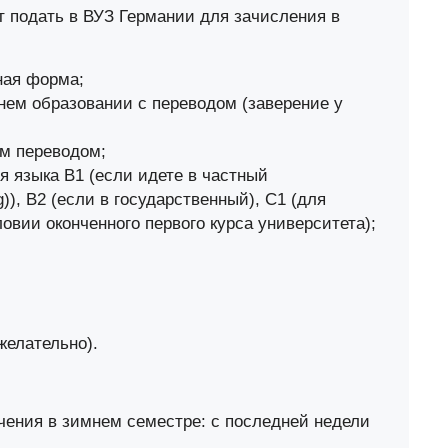
т подать в ВУЗ Германии для зачисления в
ная форма;
нем образовании с переводом (заверение у
ым переводом;
я языка В1 (если идете в частный
g)), В2 (если в государственный), С1 (для
овии оконченного первого курса университета);
желательно).
чения в зимнем семестре: с последней недели