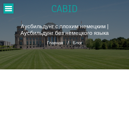
CABID
Аусбильдунг с плохим немецким |
Аусбильдунг без немецкого языка
Главная
Блог