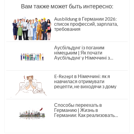
Вам также может быть интересно:
Ausbildung в Германии 2026:
список профессий, зарплата,
требования
Аусбільдунг із поганим
німецьким | Як почати
Аусбільдунг у Німеччині з
базовим рівнем мови
E-Rezept в Німеччині: як я
навчилася отримувати
рецепти, не виходячи з дому
Способы переехать в
Германию | Жизнь в
Германии: Как реализовать
свои мечты и построить
успешное будущее