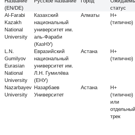
Название
Русское название
Город
Ожидаем
(EN/DE)
статус
Al-Farabi
Казахский
Алматы
H+
Kazakh
национальный
(типично)
National
университет им.
University
аль-Фараби
(КазНУ)
L.N.
Евразийский
Астана
H+
Gumilyov
национальный
(типично)
Eurasian
университет им.
National
Л.Н. Гумилёва
University
(ЕНУ)
Nazarbayev
Назарбаев
Астана
H+
University
Университет
(типично)
или
отдельны
трек