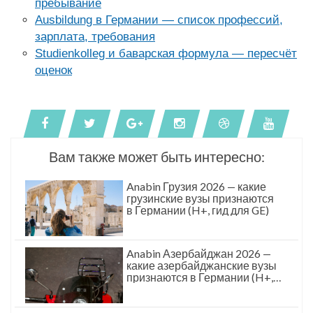
пребывание
Ausbildung в Германии — список профессий,
зарплата, требования
Studienkolleg и баварская формула — пересчёт
оценок
Вам также может быть интересно:
Anabin Грузия 2026 — какие
грузинские вузы признаются
в Германии (H+, гид для GE)
Anabin Азербайджан 2026 —
какие азербайджанские вузы
признаются в Германии (H+,
гид для AZ)