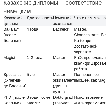
Казахские дипломы — соответствие
немецким
Казахский
Длительность
Немецкий
Что с ним можно
диплом
эквивалент
Bakalavr
4 года
Bachelor
Master,
(после
Chancenkarte, Bl
Болоньи)
Karte при
достаточной
зарплате
Magistr
1–2 года
Master
PhD, преподаван
квалифицирован
работа
Specialist
5 лет
Master-
Полноценное
(5-летний,
эквивалент
высшее, как Magi
до Болоньи)
(для H+
вузов)
PhD (после
3 года после
Doktorgrad
Использование
Болоньи)
Magistr
(требует
«Dr.» оформляет