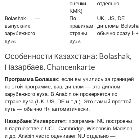
оценки
отдельно
KMK)
Bolashak-
—
По
UK, US, DE
выпускник
правилам
дипломы Bolash
зарубежного
страны
обычно сразу H+
вуза
вуза
Особенности Казахстана: Bolashak,
Назарбаев, Chancenkarte
Программа Болашак:
если вы учились за границей
по этой программе, ваш диплом — это диплом
зарубежного вуза. В Anabin он проверяется по
стране вуза (UK, US, DE и т.д.). Это самый простой
путь — обычно H+ автоматически.
Назарбаев Университет:
программы NU построены
в партнёрстве с UCL, Cambridge, Wisconsin-Madison
и др. Anabin часто оценивает NU отдельно —