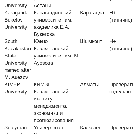
University
Астаны
Karaganda
Карагандинский
Караганда
H+
Buketov
университет им.
(типично)
University
академика Е.А.
Букетова
South
Южно-
Шымкент
H+
Kazakhstan
Казахстанский
(типично)
State
университет им. М.
University
Ауэзова
named after
M. Auezov
KIMEP
КИМЭП —
Алматы
Проверит
University
Казахстанский
отдельно
институт
менеджмента,
экономики и
прогнозирования
Suleyman
Университет
Каскелен
Проверит