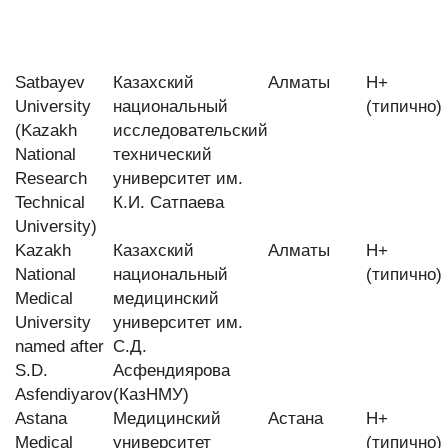
Satbayev
Казахский
Алматы
H+
University
национальный
(типично)
(Kazakh
исследовательский
National
технический
Research
университет им.
Technical
К.И. Сатпаева
University)
Kazakh
Казахский
Алматы
H+
National
национальный
(типично)
Medical
медицинский
University
университет им.
named after
С.Д.
S.D.
Асфендиярова
Asfendiyarov
(КазНМУ)
Astana
Медицинский
Астана
H+
Medical
университет
(типично)