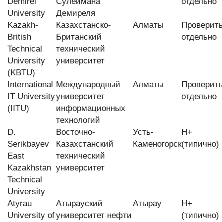
Demirel
Сулеймана
отдельно
University
Демиреля
Kazakh-
Казахстанско-
Алматы
Проверит
British
Британский
отдельно
Technical
технический
University
университет
(KBTU)
International
Международный
Алматы
Проверит
IT University
университет
отдельно
(IITU)
информационных
технологий
D.
Восточно-
Усть-
H+
Serikbayev
Казахстанский
Каменогорск
(типично)
East
технический
Kazakhstan
университет
Technical
University
Atyrau
Атырауский
Атырау
H+
University of
университет нефти
(типично)