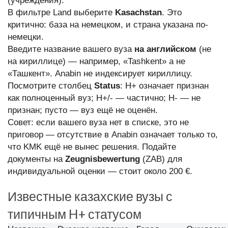
(учреждения).
В фильтре
Land
выберите
Kasachstan
. Это
критично: база на немецком, и страна указана по-
немецки.
Введите название вашего вуза
на английском
(не
на кириллице) — например, «Tashkent» а не
«Ташкент». Anabin не индексирует кириллицу.
Посмотрите столбец
Status
: H+ означает признан
как полноценный вуз; H+/- — частично; H- — не
признан; пусто — вуз ещё не оценён.
Совет:
если вашего вуза нет в списке, это не
приговор — отсутствие в Anabin означает только то,
что KMK ещё не вынес решения. Подайте
документы на
Zeugnisbewertung
(ZAB) для
индивидуальной оценки — стоит около 200 €.
Известные казахские вузы с
типичным H+ статусом