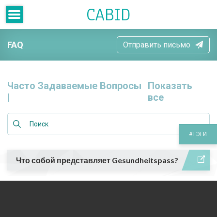
CABID
FAQ
Отправить письмо
Часто Задаваемые Вопросы
Показать
|
все
#ТЭГИ
Что собой представляет Gesundheitspass?